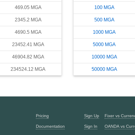
469.05
MGA
100
MGA
2345.2
MGA
500
MGA
4690.5
MGA
1000
MGA
23452.41
MGA
5000
MGA
46904.82
MGA
10000
MGA
234524.12
MGA
50000
MGA
Pricing
Sign Up
Fixer vs Curre
Documentation
Sign In
OANDA vs Curr