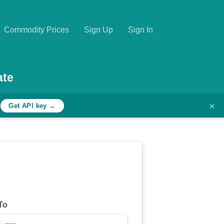
Commodity Prices
Sign Up
Sign In
ate
×
h
Get API key →
To