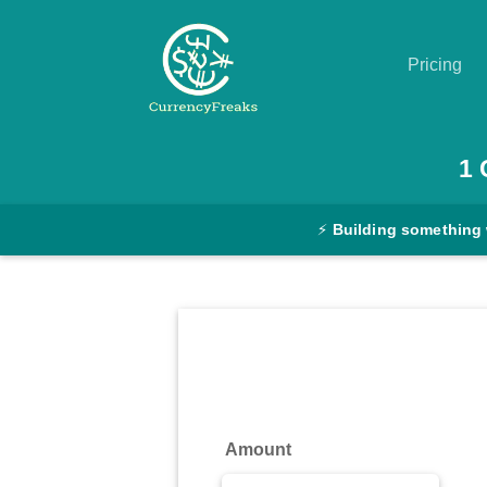
Pricing
Pricing
1
Documentation
⚡
Building something
Converter
Exchange
Rates
Blog
Commodity
Amount
Prices