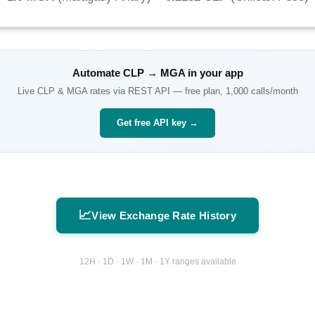
Automate
CLP
→
MGA
in your app
Live
CLP
&
MGA
rates via REST API — free plan, 1,000 calls/month
Get free API key →
📈
View Exchange Rate History
12H · 1D · 1W · 1M · 1Y ranges available