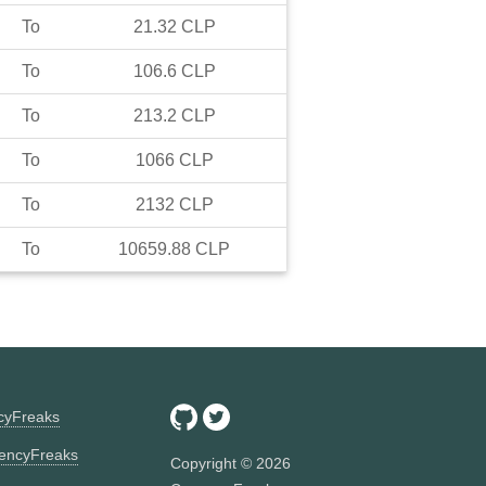
To
21.32
CLP
To
106.6
CLP
To
213.2
CLP
To
1066
CLP
To
2132
CLP
To
10659.88
CLP
ncyFreaks
encyFreaks
Copyright ©
2026