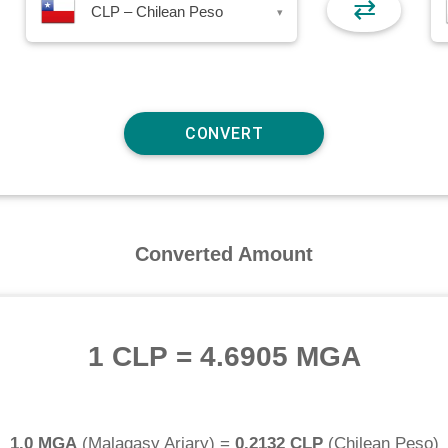
⇄
CLP – Chilean Peso
▾
Converted Amount
1 CLP
=
4.6905 MGA
1.0 MGA
(
Malagasy Ariary
) =
0.2132 CLP
(
Chilean Peso
)