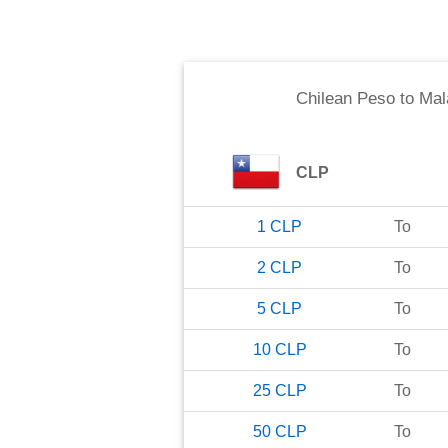
Chilean Peso
to
Mal
CLP
1
CLP
To
2
CLP
To
5
CLP
To
10
CLP
To
25
CLP
To
50
CLP
To