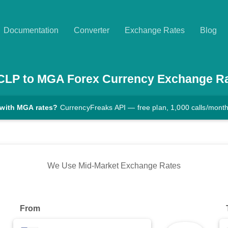
Documentation
Converter
Exchange Rates
Blog
CLP
to
MGA
Forex Currency Exchange R
 with MGA rates?
CurrencyFreaks API — free plan, 1,000 calls/mont
We Use Mid-Market Exchange Rates
From